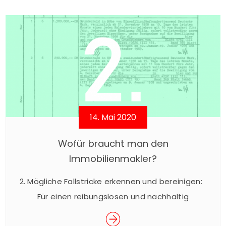
Immobilienmakler hier u.a. auch die Aufgaben
eines Projektmanagers mit Planung,
Organisation, Steuerung, Überwachung und
Abschluss des Projektes. Die Vermarktung von
Gewerbe-/Industrieimmobilien kann
erfahrungsgemäß mehrere Monate bis zu
Jahren dauern. […]
14. Mai 2020
Wofür braucht man den
Immobilienmakler?
2. Mögliche Fallstricke erkennen und bereinigen:
Für einen reibungslosen und nachhaltig
ordentlichen Verkauf einer Immobilie ist die