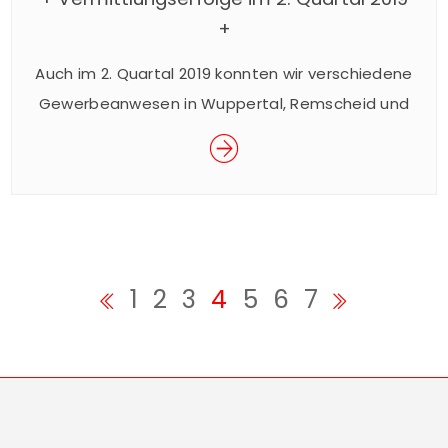
+
Auch im 2. Quartal 2019 konnten wir verschiedene
Gewerbeanwesen in Wuppertal, Remscheid und
Umgebung an neue Eigentümer bzw. Mieter
vermitteln – nachstehend geben wir Ihnen einen
Ausschnitt unserer Aktivitäten der letzten
Monate: Vermietung von modernen
Lagerflächen mit Büroeinbauten in
verkehrstechnisch optimaler Lage von
1
2
3
4
5
6
7
Wuppertal-Nächstebreck in der Nähe des
Autobahnkreuzes Nord (A1/A43/A46), ca. 6.170
m² […]