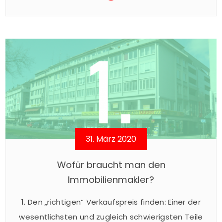
frühzeitige Aufbereitung von relevanten
Informationen und Unterlagen äußerst wichtig…
Nicht nur für den Käufer kann die intensive
Prüfung dieser Unterlagen bzw. Einholung von
Behördenauskünften von großer Bedeutung sein.
Auch der Verkäufer sollte sich möglichst
frühzeitig damit auseinandersetzen, […]
31. März 2020
Wofür braucht man den
Immobilienmakler?
1. Den „richtigen“ Verkaufspreis finden: Einer der
wesentlichsten und zugleich schwierigsten Teile