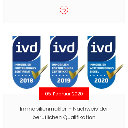
des Vermarktungsprozesses einer Immobilie ist
es, den „richtigen“ Verkaufspreis zu finden. Ist
der Preis zu hoch, wird das Objekt zum
Ladenhüter. Unserer Erfahrung nach geben
selbst interessierte Käufer kein Angebot ab,
wenn die eigenen Kaufpreisvorstellungen zu weit
von denen des Verkäufers abweichen – […]
05. Februar 2020
Immobilienmakler – Nachweis der
beruflichen Qualifikation