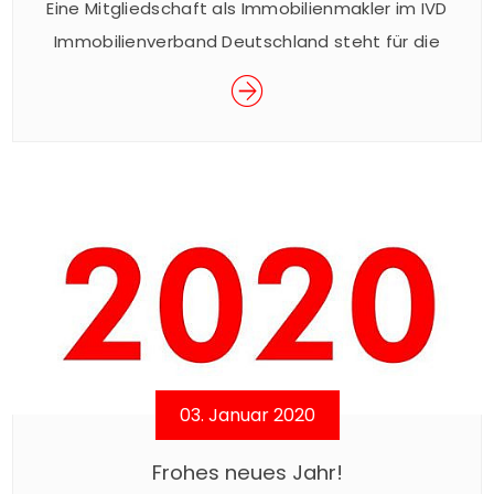
Eine Mitgliedschaft als Immobilienmakler im IVD
Immobilienverband Deutschland steht für die
Einhaltung hoher fachlicher Qualitätsstandards
und ist ausschließlich mit dem Nachweis der
angemessenen beruflichen Qualifikation
möglich. Gleichzeitig verpflichten wir uns als IVD-
Mitglied zu ständiger Fort- und Weiterbildung.
Das IVD Immobilien Fortbildungs-Zertifikat wird
als qualitätsversprechendes Gütesiegel nur an
Mitglieder verliehen, die regelmäßige
Fortbildungsaktivitäten zu aktuellen Rechts- […]
03. Januar 2020
Frohes neues Jahr!