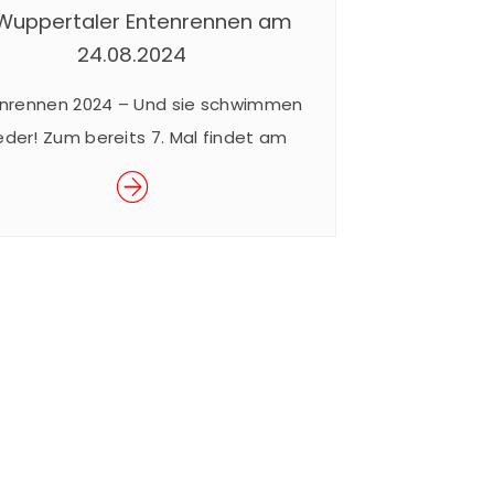
 Wuppertaler Entenrennen am
24.08.2024
nrennen 2024 – Und sie schwimmen
eder! Zum bereits 7. Mal findet am
.08.2024 das beliebte Wuppertaler
Entenrennen im Rahmen des
erfestes der Junior Uni statt. Das
akuläre Rennen ist ein Spaß für Groß
Klein und findet für den guten Zweck
. Mit dem Kauf eines Enten-Loses für
€ 5,– nehmen Sie am Rennen […]