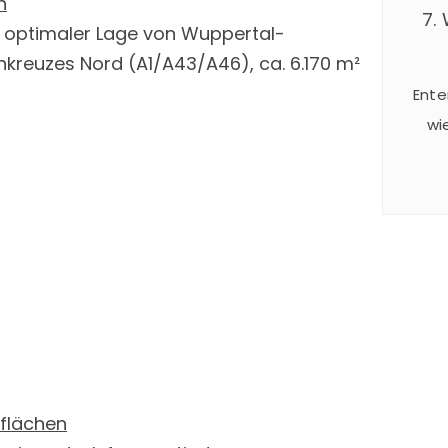
n
7.
h optimaler Lage von Wuppertal-
kreuzes Nord (A1/A43/A46), ca. 6.170 m²
Ente
wi
24
Somm
spekt
und 
statt
iflächen