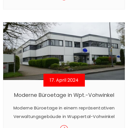
installieren. Bei einem Verkauf des Hauses gibt
es jedoch Besonderheiten, weil die Photovoltaik-
Anlage ein selbständiges bewegliches
Wirtschaftsgut darstellt und deshalb für ihren
Verkauf andere Regeln gelten als für den
Verkauf des Hauses. Befindet sich auf dem Dach
des Hauses eine Photovoltaik-Anlage (PV-
Anlage), […]
17. April 2024
Moderne Büroetage in Wpt.-Vohwinkel
Moderne Büroetage in einem repräsentativen
Verwaltungsgebäude in Wuppertal-Vohwinkel
(Gewerbegebiet) mit ca. 25 Außenstellplätzen