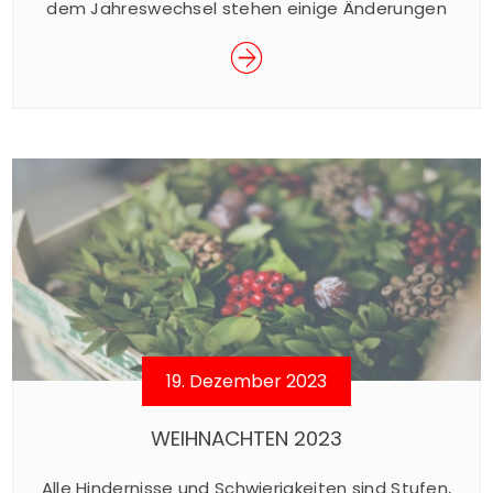
dem Jahreswechsel stehen einige Änderungen
in der Wohnungs- und Energiepolitik an, die
sowohl Immobilienbesitzer als auch die gesamte
Immobilienbranche betreffen. Der
Immobilienverband Deutschland IVD gibt
Einblicke in die anstehenden Veränderungen für
das Immobilienjahr 2024:
Gebäudeenergiegesetz (GEG) tritt in Kraft Das
überarbeitete Gebäudeenergiegesetz (GEG),
das ab dem 1. Januar […]
19. Dezember 2023
WEIHNACHTEN 2023
Alle Hindernisse und Schwierigkeiten sind Stufen,