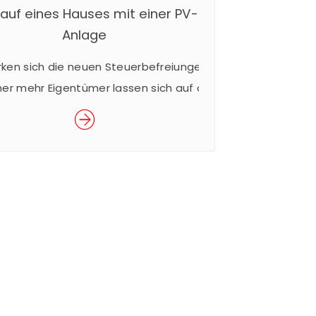
auf eines Hauses mit einer PV-
Anlage
rken sich die neuen Steuerbefreiungen aus
er mehr Eigentümer lassen sich auf dem
h ihres Hauses eine Photovoltaik-Anlage
allieren. Bei einem Verkauf des Hauses gibt
es jedoch Besonderheiten, weil die
Photovoltaik-Anlage ein selbständiges
wegliches Wirtschaftsgut darstellt und
lb für ihren Verkauf andere Regeln gelten
für den Verkauf des Hauses. Befindet sich
 dem Dach des Hauses eine Photovoltaik-
Anlage (PV-Anlage), […]