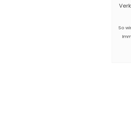
Verk
So wi
Imm
Dac
inst
be
desha
als 
auf