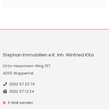
spektakuläre Rennen ist ein Spaß für Groß und
Klein und findet für den guten Zweck statt. Mit
dem Kauf eines Enten-Loses für € 5,– nehmen
Sie am Rennen […]
Stephan Immobilien e.K. Inh. Winfried Kita
Otto-Hausmann-Ring 107
42115 Wuppertal
0202 57 23 76
0202 57 13 24
E-Mail senden