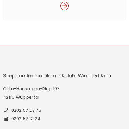
beliebte Wuppertaler Entenrennen im Rahmen
des Sommerfestes der Junior Uni statt. Das
spektakuläre Rennen ist ein Spaß für Groß und
Klein und findet für den guten Zweck statt. Mit
dem Kauf eines Enten-Loses für € 5,– nehmen
Sie am Rennen […]
Stephan Immobilien e.K. Inh. Winfried Kita
Otto-Hausmann-Ring 107
42115 Wuppertal
0202 57 23 76
0202 57 13 24