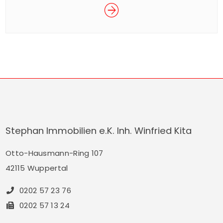
beliebte Wuppertaler Entenrennen im Rahmen
des Sommerfestes der Junior Uni statt. Das
spektakuläre Rennen ist ein Spaß für Groß und
Klein und findet für den guten Zweck statt. Mit
dem Kauf eines Enten-Loses für € 5,– nehmen
Sie am Rennen […]
Stephan Immobilien e.K. Inh. Winfried Kita
Otto-Hausmann-Ring 107
42115 Wuppertal
0202 57 23 76
0202 57 13 24