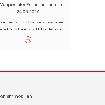
 Wuppertaler Entenrennen am
24.08.2024
nrennen 2024 – Und sie schwimmen
eder! Zum bereits 7. Mal findet am
.08.2024 das beliebte Wuppertaler
Entenrennen im Rahmen des
erfestes der Junior Uni statt. Das
akuläre Rennen ist ein Spaß für Groß
Klein und findet für den guten Zweck
. Mit dem Kauf eines Enten-Loses für
€ 5,– nehmen Sie am Rennen […]
ohnimmobilien