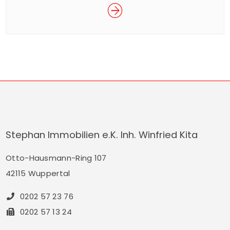
beliebte Wuppertaler Entenrennen im Rahmen
des Sommerfestes der Junior Uni statt. Das
spektakuläre Rennen ist ein Spaß für Groß und
Klein und findet für den guten Zweck statt. Mit
dem Kauf eines Enten-Loses für € 5,– nehmen
Sie am Rennen […]
Stephan Immobilien e.K. Inh. Winfried Kita
Otto-Hausmann-Ring 107
42115 Wuppertal
0202 57 23 76
0202 57 13 24