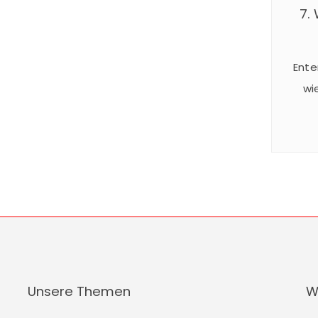
7.
Ente
wi
24
Somm
spekt
und 
statt
Unsere Themen
W