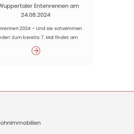
 Wuppertaler Entenrennen am
24.08.2024
nrennen 2024 – Und sie schwimmen
eder! Zum bereits 7. Mal findet am
.08.2024 das beliebte Wuppertaler
Entenrennen im Rahmen des
erfestes der Junior Uni statt. Das
akuläre Rennen ist ein Spaß für Groß
Klein und findet für den guten Zweck
. Mit dem Kauf eines Enten-Loses für
€ 5,– nehmen Sie am Rennen […]
ohnimmobilien