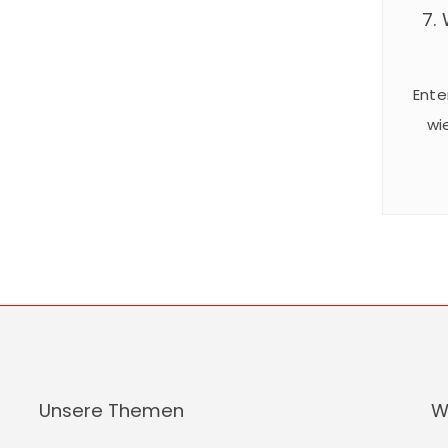
7.
Ente
wi
24
Somm
spekt
und 
statt
Unsere Themen
W