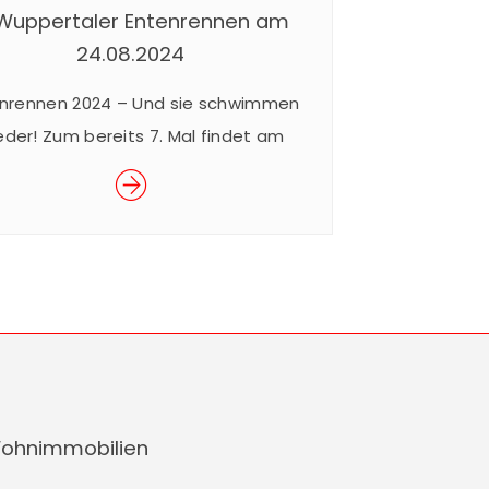
 Wuppertaler Entenrennen am
24.08.2024
nrennen 2024 – Und sie schwimmen
eder! Zum bereits 7. Mal findet am
.08.2024 das beliebte Wuppertaler
Entenrennen im Rahmen des
erfestes der Junior Uni statt. Das
akuläre Rennen ist ein Spaß für Groß
Klein und findet für den guten Zweck
. Mit dem Kauf eines Enten-Loses für
€ 5,– nehmen Sie am Rennen […]
ohnimmobilien