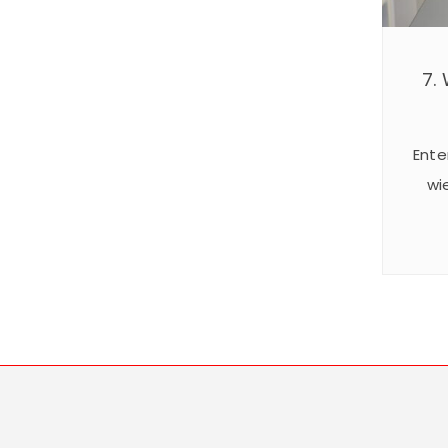
7.
Ente
wi
24
Somm
spekt
und 
statt