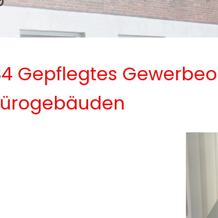
34 Gepflegtes Gewerbeob
 Bürogebäuden