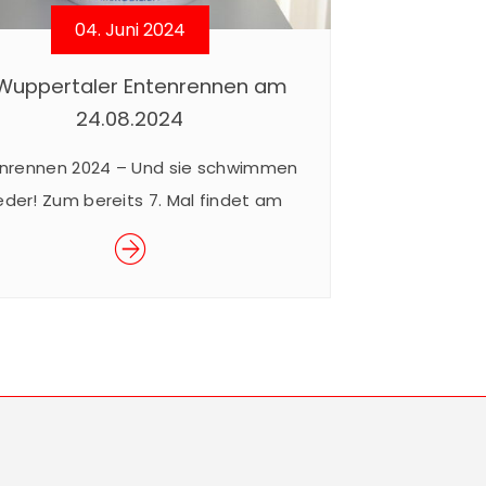
04. Juni 2024
 Wuppertaler Entenrennen am
24.08.2024
nrennen 2024 – Und sie schwimmen
eder! Zum bereits 7. Mal findet am
.08.2024 das beliebte Wuppertaler
Entenrennen im Rahmen des
erfestes der Junior Uni statt. Das
akuläre Rennen ist ein Spaß für Groß
Klein und findet für den guten Zweck
. Mit dem Kauf eines Enten-Loses für
€ 5,– nehmen Sie am Rennen […]