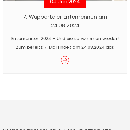
04. Juni 2024
7. Wuppertaler Entenrennen am
24.08.2024
Entenrennen 2024 – Und sie schwimmen wieder!
Zum bereits 7. Mal findet am 24.08.2024 das
beliebte Wuppertaler Entenrennen im Rahmen
des Sommerfestes der Junior Uni statt. Das
spektakuläre Rennen ist ein Spaß für Groß und
Klein und findet für den guten Zweck statt. Mit
dem Kauf eines Enten-Loses für € 5,– nehmen
Sie am Rennen […]