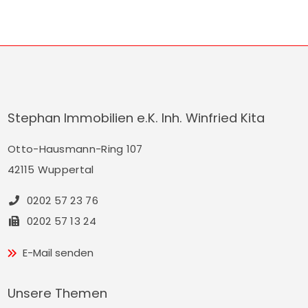
Klein und findet für den guten Zweck statt. Mit
dem Kauf eines Enten-Loses für € 5,– nehmen
Sie am Rennen […]
Stephan Immobilien e.K. Inh. Winfried Kita
Otto-Hausmann-Ring 107
42115 Wuppertal
0202 57 23 76
0202 57 13 24
E-Mail senden
Unsere Themen