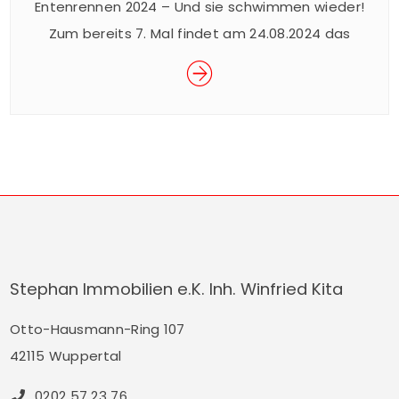
Entenrennen 2024 – Und sie schwimmen wieder!
Zum bereits 7. Mal findet am 24.08.2024 das
beliebte Wuppertaler Entenrennen im Rahmen
des Sommerfestes der Junior Uni statt. Das
spektakuläre Rennen ist ein Spaß für Groß und
Klein und findet für den guten Zweck statt. Mit
dem Kauf eines Enten-Loses für € 5,– nehmen
Sie am Rennen […]
Stephan Immobilien e.K. Inh. Winfried Kita
Otto-Hausmann-Ring 107
42115 Wuppertal
0202 57 23 76