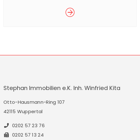
beliebte Wuppertaler Entenrennen im Rahmen
des Sommerfestes der Junior Uni statt. Das
spektakuläre Rennen ist ein Spaß für Groß und
Klein und findet für den guten Zweck statt. Mit
dem Kauf eines Enten-Loses für € 5,– nehmen
Sie am Rennen […]
Stephan Immobilien e.K. Inh. Winfried Kita
Otto-Hausmann-Ring 107
42115 Wuppertal
0202 57 23 76
0202 57 13 24