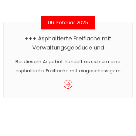
06. Februar 2025
+++ Asphaltierte Freifläche mit
Verwaltungsgebäude und
Erweiterungspotential in Sprockhövel
Bei diesem Angebot handelt es sich um eine
+++
asphaltierte Freifläche mit eingeschossigem
Verwaltungsgebäude. Bei Bedarf können
weitere, befestigte Freiflächen hinzugemietet
werden.