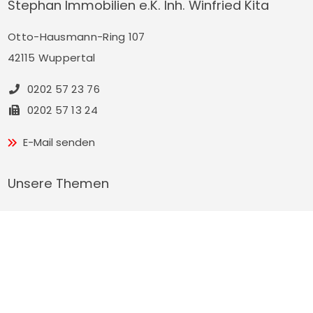
Stephan Immobilien e.K. Inh. Winfried Kita
Otto-Hausmann-Ring 107
42115 Wuppertal
0202 57 23 76
0202 57 13 24
E-Mail senden
Unsere Themen
Unternehmen
Referenzen
Unser Service
Kontakt
Immobilienangebote
Impressum
Aktuelles
Datenschutz